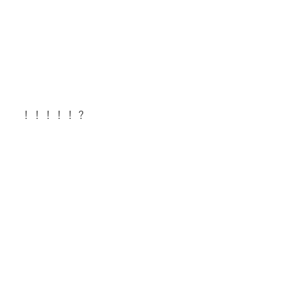
！！！！！？