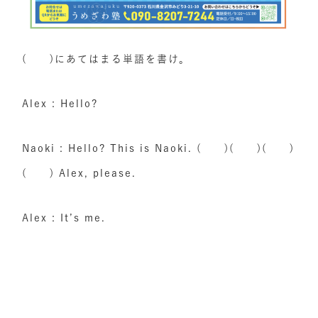
( )にあてはまる単語を書け。
Alex : Hello?
Naoki : Hello? This is Naoki. ( )( )( )
( ) Alex, please.
Alex : It’s me.