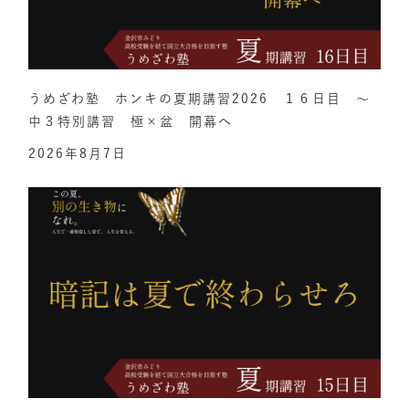
うめざわ塾 ホンキの夏期講習2026 １６日目 ～
中３特別講習 極×盆 開幕へ
2026年8月7日