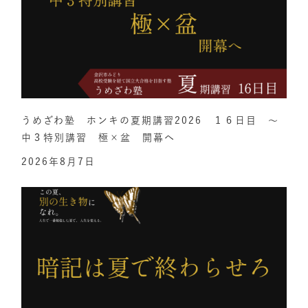
うめざわ塾 ホンキの夏期講習2026 １６日目 ～
中３特別講習 極×盆 開幕へ
2026年8月7日