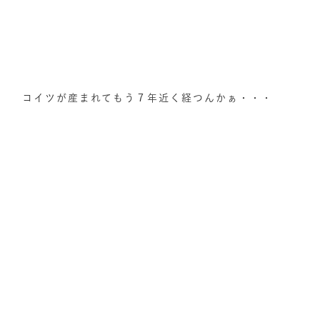
コイツが産まれてもう７年近く経つんかぁ・・・