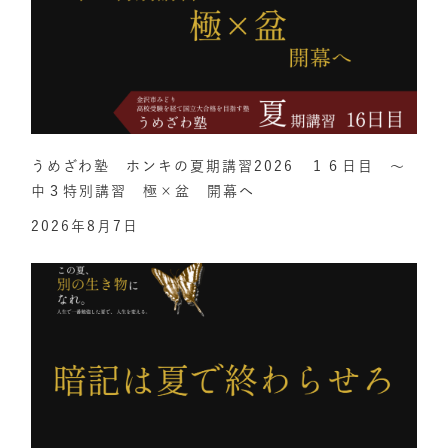
うめざわ塾 ホンキの夏期講習2026 １６日目 ～
中３特別講習 極×盆 開幕へ
2026年8月7日