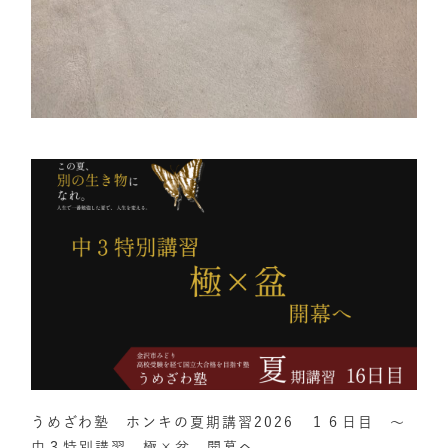
うめざわ塾 ホンキの夏期講習2026 １６日目 ～
中３特別講習 極×盆 開幕へ