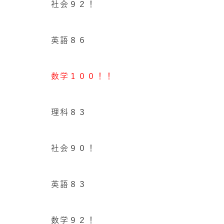
社会９２！
英語８６
数学１００！！
理科８３
社会９０！
英語８３
数学９２！