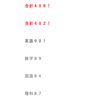
合計４０８！
合計４０２！
英語９０！
数学８９
国語８４
理科８７