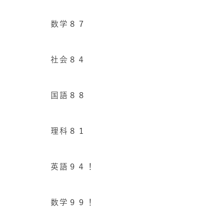
数学８７
社会８４
国語８８
理科８１
英語９４！
数学９９！