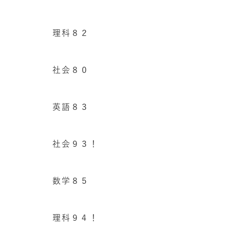
理科８２
社会８０
英語８３
社会９３！
数学８５
理科９４！