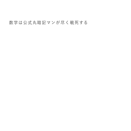
数学は公式丸暗記マンが尽く戦死する