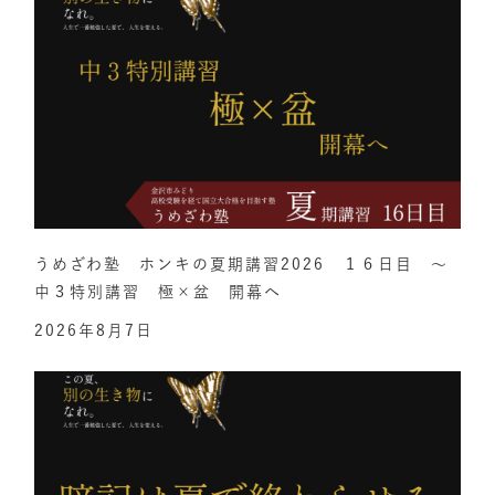
うめざわ塾 ホンキの夏期講習2026 １６日目 ～
中３特別講習 極×盆 開幕へ
2026年8月7日