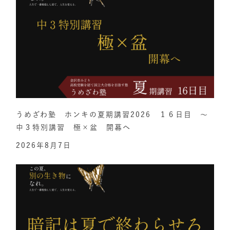
うめざわ塾 ホンキの夏期講習2026 １６日目 ～
中３特別講習 極×盆 開幕へ
2026年8月7日