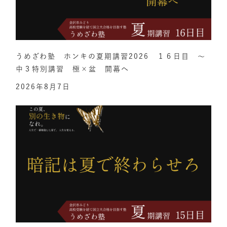
うめざわ塾 ホンキの夏期講習2026 １６日目 ～
中３特別講習 極×盆 開幕へ
2026年8月7日