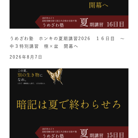
うめざわ塾 ホンキの夏期講習2026 １６日目 ～
中３特別講習 極×盆 開幕へ
2026年8月7日