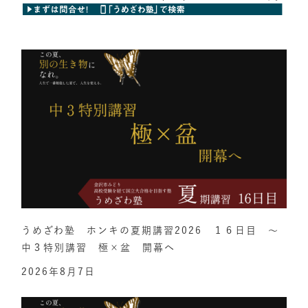
うめざわ塾 ホンキの夏期講習2026 １６日目 ～
中３特別講習 極×盆 開幕へ
2026年8月7日