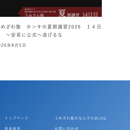
うめざわ塾 ホンキの夏期講習2026 １４日
目 ～安易に公式へ逃げるな
026年8月5日
トップページ
うめざわ塾のなんでもBLOG
料金体系
お問い合わせ