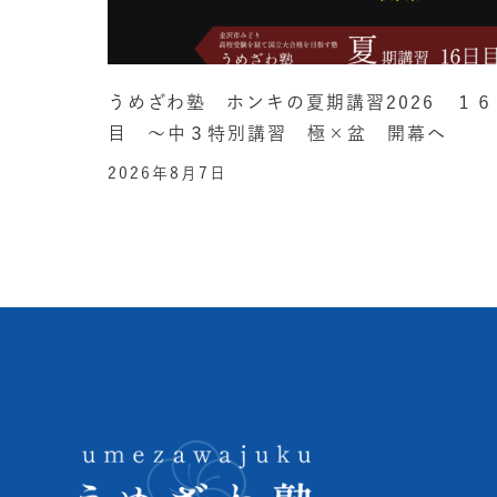
うめざわ塾 ホンキの夏期講習2026 １６
目 ～中３特別講習 極×盆 開幕へ
2026年8月7日