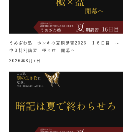
うめざわ塾 ホンキの夏期講習2026 １６日目 ～
中３特別講習 極×盆 開幕へ
2026年8月7日