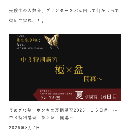
受験生の人数分、プリンターをぶん回して何かしらで
留めて完成、と。
うめざわ塾 ホンキの夏期講習2026 １６日目 ～
中３特別講習 極×盆 開幕へ
2026年8月7日