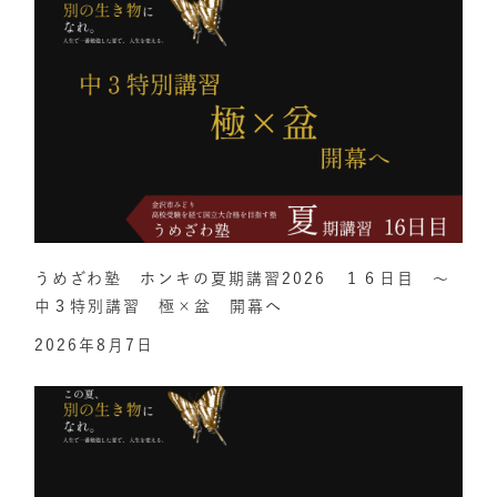
うめざわ塾 ホンキの夏期講習2026 １６日目 ～
中３特別講習 極×盆 開幕へ
2026年8月7日