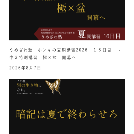
うめざわ塾 ホンキの夏期講習2026 １６日目 ～
中３特別講習 極×盆 開幕へ
2026年8月7日