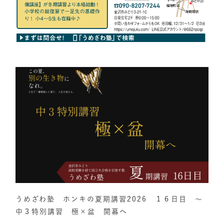
うめざわ塾 ホンキの夏期講習2026 １６日目 ～
中３特別講習 極×盆 開幕へ