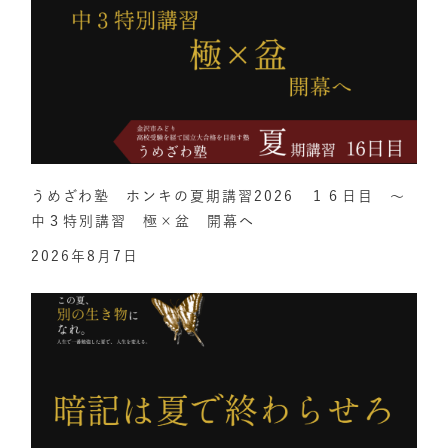
うめざわ塾 ホンキの夏期講習2026 １６日目 ～
中３特別講習 極×盆 開幕へ
2026年8月7日