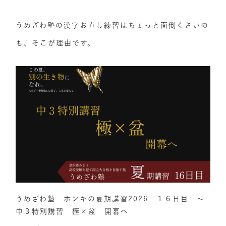
うめざわ塾の漢字お直し練習はちょっと面倒くさいの
も、そこが理由です。
うめざわ塾 ホンキの夏期講習2026 １６日目 ～
中３特別講習 極×盆 開幕へ