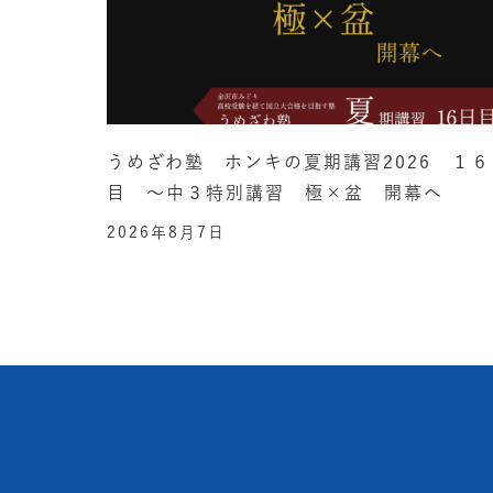
うめざわ塾 ホンキの夏期講習2026 １６
目 ～中３特別講習 極×盆 開幕へ
2026年8月7日