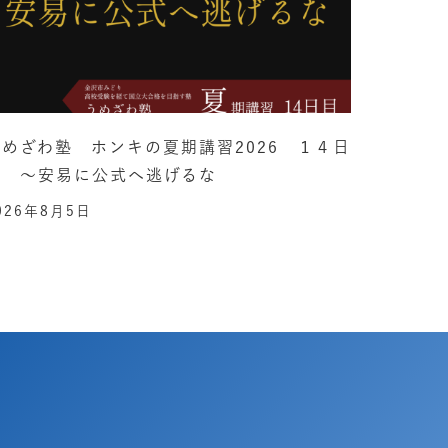
うめざわ塾 ホンキの夏期講習2026 １４日
目 ～安易に公式へ逃げるな
026年8月5日