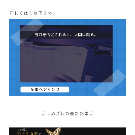
詳しくは⇩以下⇩で。
＝＝＝＝⇩うめざわの最新記事⇩＝＝＝＝