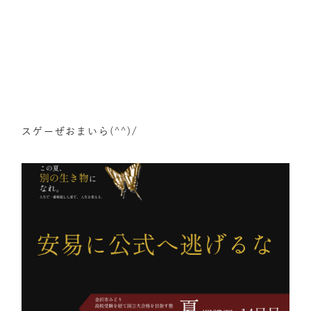
スゲーぜおまいら(^^)/