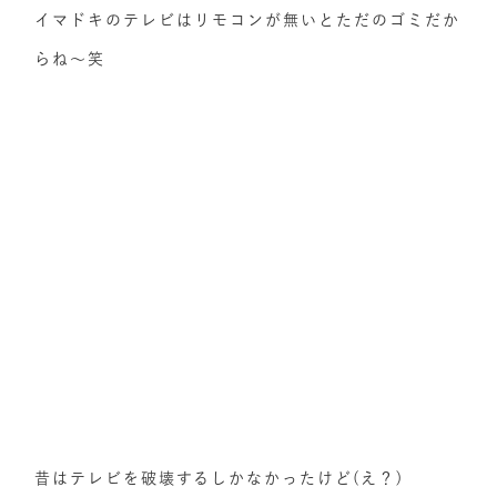
イマドキのテレビはリモコンが無いとただのゴミだか
らね〜笑
昔はテレビを破壊するしかなかったけど(え？)