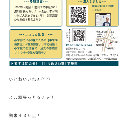
いいねいいねぇ(^^)
よぉ頑張っとるナァ！
期末４３０点！