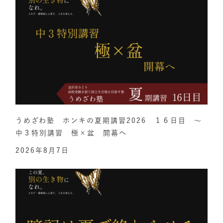
うめざわ塾 ホンキの夏期講習2026 １６日目 ～
中３特別講習 極×盆 開幕へ
2026年8月7日